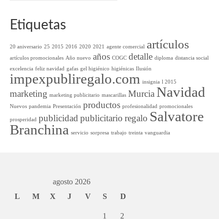
Etiquetas
artículos
20 aniversario
25
2015
2016
2020
2021
agente comercial
años
detalle
artículos promocionales
Año nuevo
COGC
diploma
distancia social
excelencia
feliz navidad
gafas
gel higiénico
higiénicas
Ilusión
impexpubliregalo.com
insignia
l 2015
Navidad
marketing
Murcia
marketing publicitario
mascarillas
productos
Nuevos
pandemia
Presentación
profesionalidad
promocionales
Salvatore
publicidad
publicitario
regalo
prosperidad
Branchina
servicio
sorpresa
trabajo
treinta
vanguardia
agosto 2026
L
M
X
J
V
S
D
1
2